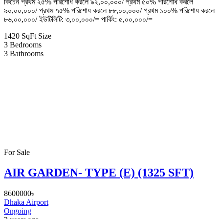
কিচেন প্রথম ২৫% পরিশোধ করলে ৯২,০০,০০০/ প্রথম ৫০% পরিশোধ করলে
৯০,০০,০০০/ প্রথম ৭৫% পরিশোধ করলে ৮৮,০০,০০০/ প্রথম ১০০% পরিশোধ করলে
৮৬,০০,০০০/ ইউটিলিটি: ৩,০০,০০০/= পার্কিং: ৫,০০,০০০/=
1420 SqFt
Size
3
Bedrooms
3
Bathrooms
For Sale
AIR GARDEN- TYPE (E) (1325 SFT)
8600000৳
Dhaka Airport
Ongoing