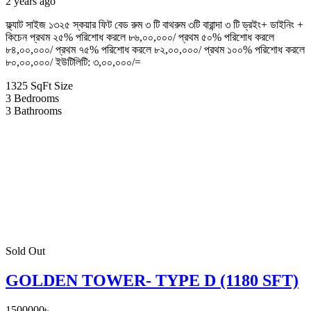
2 years ago
ফ্ল্যাট সাইজ ১৩২৫ স্কয়ার ফিট বেড রুম ৩ টি বাথরুম ৩টি বারান্দা ৩ টি ড্রইং+ ডাইনিং +
কিচেন প্রথম ২৫% পরিশোধ করলে ৮৬,০০,০০০/ প্রথম ৫০% পরিশোধ করলে
৮৪,০০,০০০/ প্রথম ৭৫% পরিশোধ করলে ৮২,০০,০০০/ প্রথম ১০০% পরিশোধ করলে
৮০,০০,০০০/ ইউটিলিটি: ৩,০০,০০০/=
1325 SqFt
Size
3
Bedrooms
3
Bathrooms
Sold Out
GOLDEN TOWER- TYPE D (1180 SFT)
1500000৳