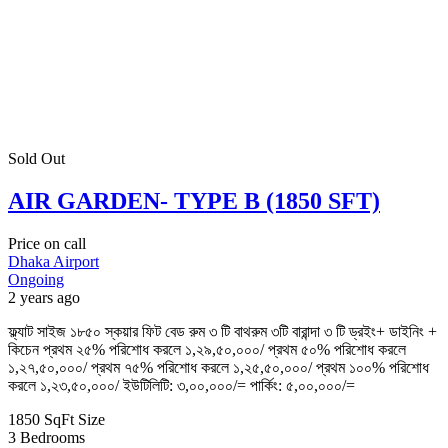
Sold Out
AIR GARDEN- TYPE B (1850 SFT)
Price on call
Dhaka Airport
Ongoing
2 years ago
ফ্ল্যাট সাইজ ১৮৫০ স্কয়ার ফিট বেড রুম ৩ টি বাথরুম ৩টি বারান্দা ৩ টি ড্রইং+ ডাইনিং +
কিচেন প্রথম ২৫% পরিশোধ করলে ১,২৯,৫০,০০০/ প্রথম ৫০% পরিশোধ করলে
১,২৭,৫০,০০০/ প্রথম ৭৫% পরিশোধ করলে ১,২৫,৫০,০০০/ প্রথম ১০০% পরিশোধ
করলে ১,২৩,৫০,০০০/ ইউটিলিটি: ৩,০০,০০০/= পার্কিং: ৫,০০,০০০/=
1850 SqFt
Size
3
Bedrooms