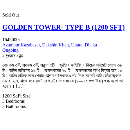
Sold Out
GOLDEN TOWER- TYPE B (1200 SFT)
1645000৳
Azampur Kazabazar, Dakshin Khan, Uttara, Dhaka
Ongoing
2 years ago
বেড রুম ৩টি, বাথরুম ৩টি, বারান্দা ৩টি + ড্রইং+ ডাইনিং + কিচেন সর্বমোট শেয়ার ৩৬
টি। জমির মালিকের ১৬ টি। ডেভলপারের ২০ টি। ডেভলপারের অংশ বিক্রয় হবে ২০
টি। জমির মালিক হতে শেয়ার হোল্ডারগণদেরকে একই দিনে সরাসরি জমি রেজিস্ট্রেশন
দেওয়া হবে, যাতে করে ফ্ল্যাট রেজিস্ট্রেশন বাবদ যে (৮—১০ লক্ষ টাকা) খরচ হতো তা
হবে না। […]
1200 SqFt
Size
3
Bedrooms
3
Bathrooms