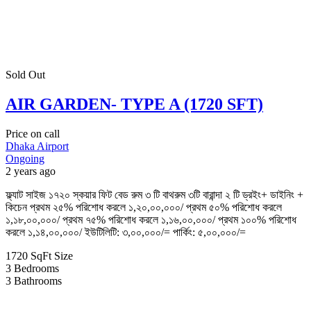
Sold Out
AIR GARDEN- TYPE A (1720 SFT)
Price on call
Dhaka Airport
Ongoing
2 years ago
ফ্ল্যাট সাইজ ১৭২০ স্কয়ার ফিট বেড রুম ৩ টি বাথরুম ৩টি বারান্দা ২ টি ড্রইং+ ডাইনিং +
কিচেন প্রথম ২৫% পরিশোধ করলে ১,২০,০০,০০০/ প্রথম ৫০% পরিশোধ করলে
১,১৮,০০,০০০/ প্রথম ৭৫% পরিশোধ করলে ১,১৬,০০,০০০/ প্রথম ১০০% পরিশোধ
করলে ১,১৪,০০,০০০/ ইউটিলিটি: ৩,০০,০০০/= পার্কিং: ৫,০০,০০০/=
1720 SqFt
Size
3
Bedrooms
3
Bathrooms