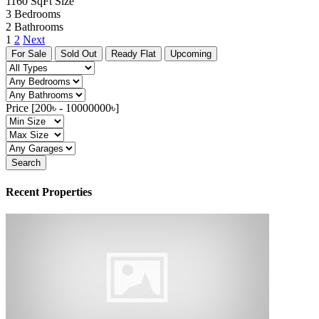
1160 SqFt
Size
3
Bedrooms
2
Bathrooms
1
2
Next
For Sale
Sold Out
Ready Flat
Upcoming
Price [
200৳
-
10000000৳
]
Search
Recent Properties