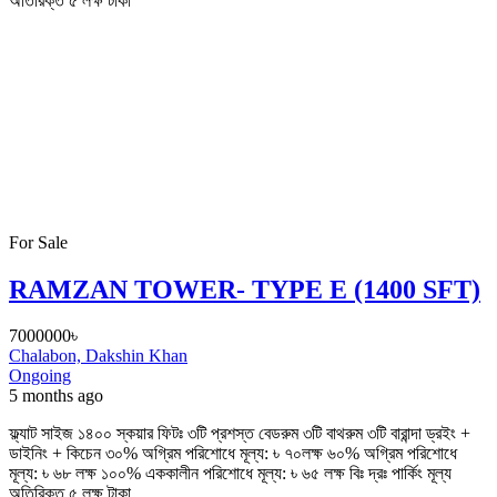
অতিরিক্ত ৫ লক্ষ টাকা
For Sale
RAMZAN TOWER- TYPE E (1400 SFT)
7000000৳
Chalabon, Dakshin Khan
Ongoing
5 months ago
ফ্ল্যাট সাইজ ১৪০০ স্কয়ার ফিটঃ ৩টি প্রশস্ত বেডরুম ৩টি বাথরুম ৩টি বারান্দা ড্রইং +
ডাইনিং + কিচেন ৩০% অগ্রিম পরিশোধে মূল্য: ৳ ৭০লক্ষ ৬০% অগ্রিম পরিশোধে
মূল্য: ৳ ৬৮ লক্ষ ১০০% এককালীন পরিশোধে মূল্য: ৳ ৬৫ লক্ষ বিঃ দ্রঃ পার্কিং মূল্য
অতিরিক্ত ৫ লক্ষ টাকা