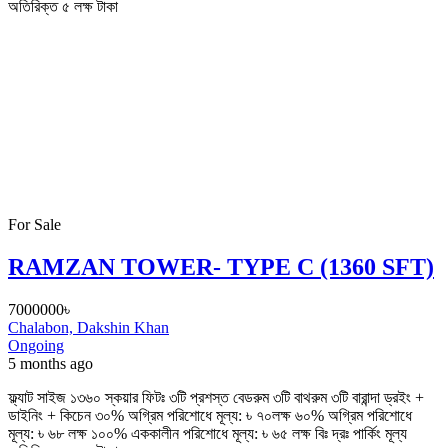
অতিরিক্ত ৫ লক্ষ টাকা
For Sale
RAMZAN TOWER- TYPE C (1360 SFT)
7000000৳
Chalabon, Dakshin Khan
Ongoing
5 months ago
ফ্ল্যাট সাইজ ১৩৬০ স্কয়ার ফিটঃ ৩টি প্রশস্ত বেডরুম ৩টি বাথরুম ৩টি বারান্দা ড্রইং +
ডাইনিং + কিচেন ৩০% অগ্রিম পরিশোধে মূল্য: ৳ ৭০লক্ষ ৬০% অগ্রিম পরিশোধে
মূল্য: ৳ ৬৮ লক্ষ ১০০% এককালীন পরিশোধে মূল্য: ৳ ৬৫ লক্ষ বিঃ দ্রঃ পার্কিং মূল্য