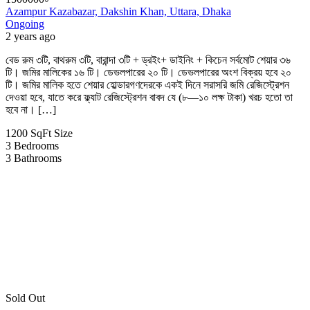
Azampur Kazabazar, Dakshin Khan, Uttara, Dhaka
Ongoing
2 years ago
বেড রুম ৩টি, বাথরুম ৩টি, বারান্দা ৩টি + ড্রইং+ ডাইনিং + কিচেন সর্বমোট শেয়ার ৩৬
টি। জমির মালিকের ১৬ টি। ডেভলপারের ২০ টি। ডেভলপারের অংশ বিক্রয় হবে ২০
টি। জমির মালিক হতে শেয়ার হোল্ডারগণদেরকে একই দিনে সরাসরি জমি রেজিস্ট্রেশন
দেওয়া হবে, যাতে করে ফ্ল্যাট রেজিস্ট্রেশন বাবদ যে (৮—১০ লক্ষ টাকা) খরচ হতো তা
হবে না। […]
1200 SqFt
Size
3
Bedrooms
3
Bathrooms
Sold Out