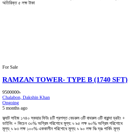
অতিরিক্ত ৫ লক্ষ টাকা
For Sale
RAMZAN TOWER- TYPE B (1740 SFT)
9500000৳
Chalabon, Dakshin Khan
Ongoing
5 months ago
ফ্ল্যাট সাইজ ১৭৪০ স্কয়ার ফিটঃ ৪টি প্রশস্ত বেডরুম ৩টি বাথরুম ৩টি বারান্দা ড্রইং +
ডাইনিং + কিচেন ৩০% অগ্রিম পরিশোধে মূল্য: ৳ ৯৫ লক্ষ ৬০% অগ্রিম পরিশোধে
মূল্য: ৳ ৯৩ লক্ষ ১০০% এককালীন পরিশোধে মূল্য: ৳ ৯০ লক্ষ বিঃ দ্রঃ পার্কিং মূল্য