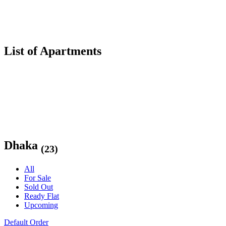
List of Apartments
Dhaka
(23)
All
For Sale
Sold Out
Ready Flat
Upcoming
Default Order