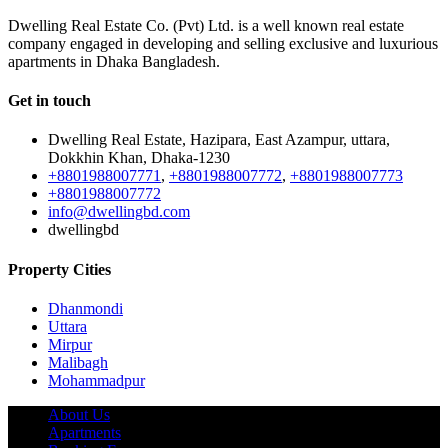
Dwelling Real Estate Co. (Pvt) Ltd. is a well known real estate
company engaged in developing and selling exclusive and luxurious
apartments in Dhaka Bangladesh.
Get in touch
Dwelling Real Estate, Hazipara, East Azampur, uttara,
Dokkhin Khan, Dhaka-1230
+8801988007771
,
+8801988007772
,
+8801988007773
+8801988007772
info@dwellingbd.com
dwellingbd
Property Cities
Dhanmondi
Uttara
Mirpur
Malibagh
Mohammadpur
About Us
Apartments