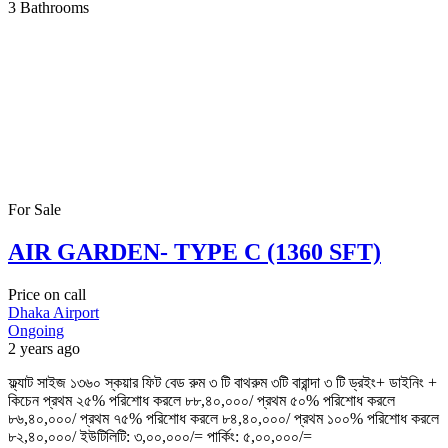
3
Bathrooms
For Sale
AIR GARDEN- TYPE C (1360 SFT)
Price on call
Dhaka Airport
Ongoing
2 years ago
ফ্ল্যাট সাইজ ১৩৬০ স্কয়ার ফিট বেড রুম ৩ টি বাথরুম ৩টি বারান্দা ৩ টি ড্রইং+ ডাইনিং +
কিচেন প্রথম ২৫% পরিশোধ করলে ৮৮,৪০,০০০/ প্রথম ৫০% পরিশোধ করলে
৮৬,৪০,০০০/ প্রথম ৭৫% পরিশোধ করলে ৮৪,৪০,০০০/ প্রথম ১০০% পরিশোধ করলে
৮২,৪০,০০০/ ইউটিলিটি: ৩,০০,০০০/= পার্কিং: ৫,০০,০০০/=