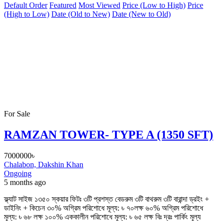
Default Order
Featured
Most Viewed
Price (Low to High)
Price
(High to Low)
Date (Old to New)
Date (New to Old)
For Sale
RAMZAN TOWER- TYPE A (1350 SFT)
7000000৳
Chalabon, Dakshin Khan
Ongoing
5 months ago
ফ্ল্যাট সাইজ ১৩৫০ স্কয়ার ফিটঃ ৩টি প্রশস্ত বেডরুম ৩টি বাথরুম ৩টি বারান্দা ড্রইং +
ডাইনিং + কিচেন ৩০% অগ্রিম পরিশোধে মূল্য: ৳ ৭০লক্ষ ৬০% অগ্রিম পরিশোধে
মূল্য: ৳ ৬৮ লক্ষ ১০০% এককালীন পরিশোধে মূল্য: ৳ ৬৫ লক্ষ বিঃ দ্রঃ পার্কিং মূল্য