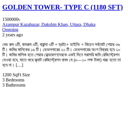
GOLDEN TOWER- TYPE C (1180 SFT)
1500000৳
Azampur Kazabazar, Dakshin Khan, Uttara, Dhaka
Ongoing
2 years ago
বেড রুম ৩টি, বাথরুম ৩টি, বারান্দা ৩টি + ড্রইং+ ডাইনিং + কিচেন সর্বমোট শেয়ার ৩৬
টি। জমির মালিকের ১৬ টি। ডেভলপারের ২০ টি। ডেভলপারের অংশ বিক্রয় হবে ২০
টি। জমির মালিক হতে শেয়ার হোল্ডারগণদেরকে একই দিনে সরাসরি জমি রেজিস্ট্রেশন
দেওয়া হবে, যাতে করে ফ্ল্যাট রেজিস্ট্রেশন বাবদ যে (৮—১০ লক্ষ টাকা) খরচ হতো তা
হবে না। […]
1200 SqFt
Size
3
Bedrooms
3
Bathrooms