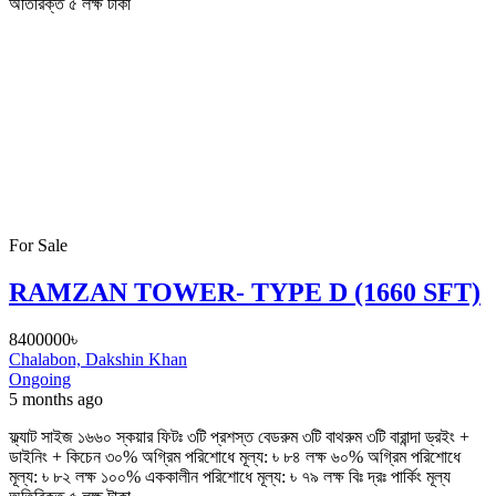
অতিরিক্ত ৫ লক্ষ টাকা
For Sale
RAMZAN TOWER- TYPE D (1660 SFT)
8400000৳
Chalabon, Dakshin Khan
Ongoing
5 months ago
ফ্ল্যাট সাইজ ১৬৬০ স্কয়ার ফিটঃ ৩টি প্রশস্ত বেডরুম ৩টি বাথরুম ৩টি বারান্দা ড্রইং +
ডাইনিং + কিচেন ৩০% অগ্রিম পরিশোধে মূল্য: ৳ ৮৪ লক্ষ ৬০% অগ্রিম পরিশোধে
মূল্য: ৳ ৮২ লক্ষ ১০০% এককালীন পরিশোধে মূল্য: ৳ ৭৯ লক্ষ বিঃ দ্রঃ পার্কিং মূল্য