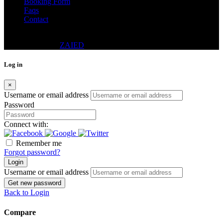
Booking Form
Faqs
Contact
© 2024 - DWELLING REAL ESTATE CO. (PVT.) LTD.
DESIGNED BY
ZAIED
Log in
×
Username or email address
Password
Connect with:
Remember me
Forgot password?
Login
Username or email address
Get new password
Back to Login
Compare