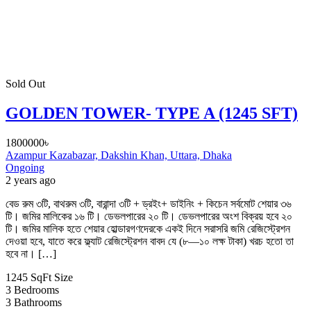
Sold Out
GOLDEN TOWER- TYPE A (1245 SFT)
1800000৳
Azampur Kazabazar, Dakshin Khan, Uttara, Dhaka
Ongoing
2 years ago
বেড রুম ৩টি, বাথরুম ৩টি, বারান্দা ৩টি + ড্রইং+ ডাইনিং + কিচেন সর্বমোট শেয়ার ৩৬
টি। জমির মালিকের ১৬ টি। ডেভলপারের ২০ টি। ডেভলপারের অংশ বিক্রয় হবে ২০
টি। জমির মালিক হতে শেয়ার হোল্ডারগণদেরকে একই দিনে সরাসরি জমি রেজিস্ট্রেশন
দেওয়া হবে, যাতে করে ফ্ল্যাট রেজিস্ট্রেশন বাবদ যে (৮—১০ লক্ষ টাকা) খরচ হতো তা
হবে না। […]
1245 SqFt
Size
3
Bedrooms
3
Bathrooms