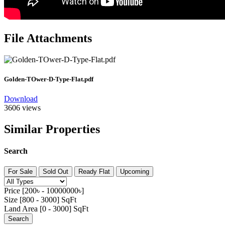
File Attachments
Golden-TOwer-D-Type-Flat.pdf
Download
3606 views
Similar Properties
Search
For Sale
Sold Out
Ready Flat
Upcoming
Price [
200৳
-
10000000৳
]
Size [
800
-
3000
] SqFt
Land Area [
0
-
3000
] SqFt
Search