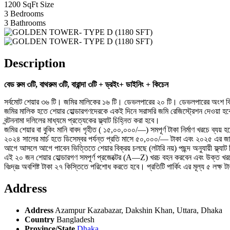
1200 SqFt
Size
3
Bedrooms
3
Bathrooms
Description
বেড রুম ৩টি, বাথরুম ৩টি, বারান্দা ৩টি + ড্রইং+ ডাইনিং + কিচেন
সর্বমোট শেয়ার ৩৬ টি। জমির মালিকের ১৬ টি। ডেভলপারের ২০ টি। ডেভলপারের অংশ বি
জমির মালিক হতে শেয়ার হোল্ডারগণদেরকে একই দিনে সরাসরি জমি রেজিস্ট্রেশন দেওয়া হবে
বন্টননামা দলিলের মাধ্যমে প্রত্যেকের ফ্ল্যাট চিহ্নিত করা হবে।
জমির শেয়ার বা বুকিং মানি বাবদ গৃহীত ( ১৫,০০,০০০/—) সমপূর্ণ টাকা নির্মাণ খরচে ব্যয় 
২০২৪ সালের মার্চ হতে ডিসেম্বর পর্যন্ত প্রতি মাসে ৫০,০০০/— টাকা এবং ২০২৫ এর জানু
আগে আসলে আগে পাবেন ভিত্তিতে শেয়ার বিক্রয় চলছে (লটারি নয়) পছন্দ অনুযায়ী ফ্ল্যাট
এই ২০ জন শেয়ার হোল্ডারগণ সমপূর্ণ প্রজেক্টের (A—Z) খরচ বহন করবেন এবং উক্ত খরচ
বিঃদ্রঃ অবশিষ্ট টাকা ২৭ কিস্তিতে পরিশোধ করতে হবে। প্রতিটি পার্কিং এর মূল্য ৫ লক্ষ টাক
Address
Address
Azampur Kazabazar, Dakshin Khan, Uttara, Dhaka
Country
Bangladesh
Province/State
Dhaka