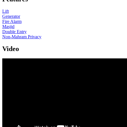
Lift
Generator
Fire Alarm
Masjid
Double Entry
Non-Mahram Privacy
Video