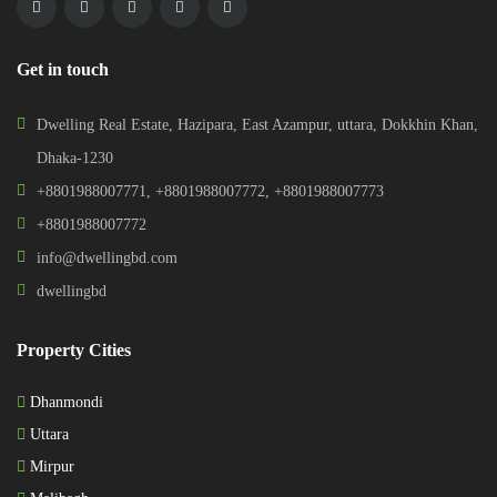
Get in touch
Dwelling Real Estate, Hazipara, East Azampur, uttara, Dokkhin Khan,
Dhaka-1230
+8801988007771
,
+8801988007772
,
+8801988007773
+8801988007772
info@dwellingbd.com
dwellingbd
Property Cities
Dhanmondi
Uttara
Mirpur