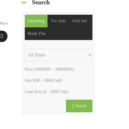
Search
Upcoming
For Sale
Sold Out
dhara
Ready Flat
Price [
2000000৳
-
18000000৳
]
Size [
800
-
3000
] SqFt
Land Area [
0
-
3000
] SqFt
Search