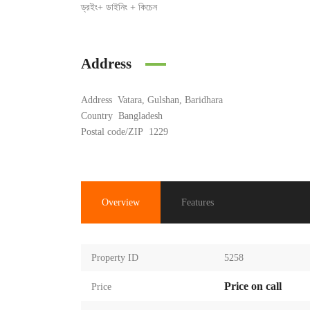
ড্রইং+ ডাইনিং + কিচেন
Address
Address
Vatara, Gulshan, Baridhara
Country
Bangladesh
Postal code/ZIP
1229
Overview
Features
Property ID
5258
Price on call
Price