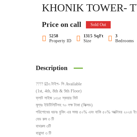
KHONIK TOWER- TY
Price on call
Sold Out
5258
1315 SqFt
3
Property ID
Size
Bedrooms
Description
???? ☑️৩.টাইপ- সি Available
(1st, 4th, 8th & 9th Floor)
ফ্লাট সাইজ ১৩১৫ স্কয়ার ফিট
মূল্যঃ ইউটিলিটিসহ ৭০ লক্ষ টাকা (ফিক্সড)
পরিশোধের ধরনঃ বুকিং এর সময় ৫০% এবং বাকি ৫০% অক্টোবর ২০২৪ ইং
বেড রুম ৩ টি
বাথরুম ৩টি
বারান্দা ৩ টি