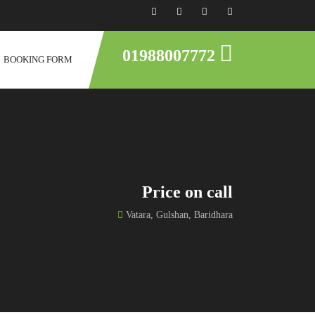
01988007772
BOOKING FORM
Price on call
Vatara, Gulshan, Baridhara