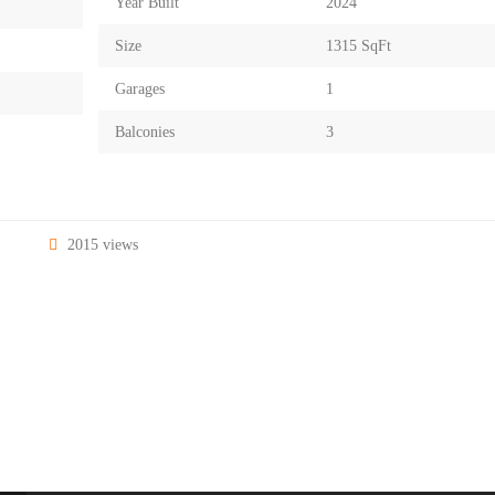
Year Built
2024
Size
1315 SqFt
Garages
1
Balconies
3
2015 views